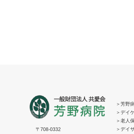
＞
芳野
＞
デイ
＞
老人保
＞
デイサ
〒708-0332