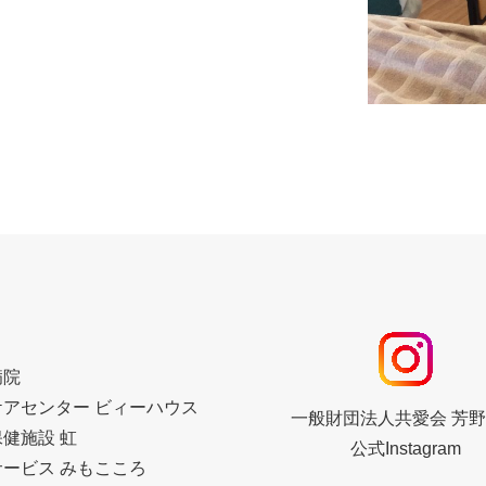
病院
ケアセンター ビィーハウス
一般財団法人共愛会 芳
健施設 虹
公式Instagram
ービス みもこころ