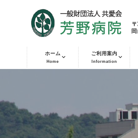
ホーム
ご利用案内
Home
Information
共愛会について
介護・その他事業所
求人情報
外来受診のみなさまへ
入院されるみなさまへ
医療関係のみなさまへ