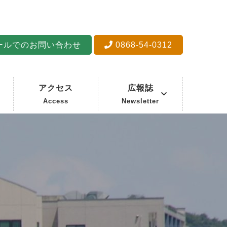
ールでのお問い合わせ
0868-54-0312
アクセス
広報誌
Access
Newsletter
VISION
芳野病院情報
プリズム