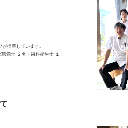
フが従事しています。
聴覚士 ２名・歯科衛生士 １
て