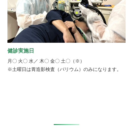
健診実施日
月〇 火〇 水／ 木〇 金〇 土〇（※）
※土曜日は胃造影検査（バリウム）のみになります。