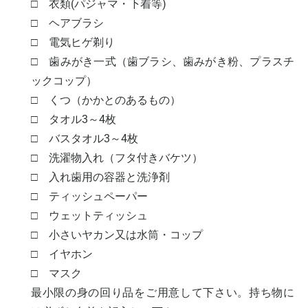
□ 衣類(パジャマ・下着等)
□ ヘアブラシ
□ 電気ヒゲ剃り
□ 歯みがき一式（歯ブラシ、歯みがき粉、プラスチ
ックコップ）
□ くつ（かかとのあるもの）
□ タオル3～4枚
□ バスタオル3～4枚
□ 洗濯物入れ（フタ付きバケツ）
□ 入れ歯用の容器と洗浄剤
□ ティッシュペーパー
□ ウェットティッシュ
□ 小さいヤカン又は水筒・コップ
□ イヤホン
□ マスク
最小限の身の回り品をご用意して下さい。持ち物に